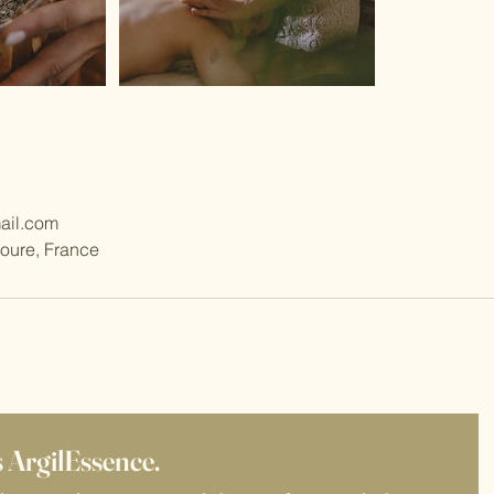
ail.com
ioure, France
s ArgilEssence. 