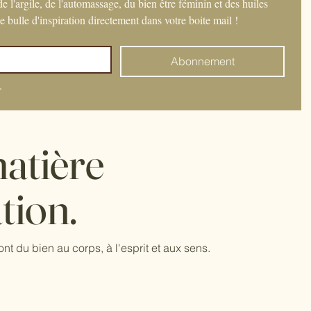
 l'argile, de l'automassage, du bien être féminin et des huiles 
ne bulle d'inspiration directement dans votre boite mail ! 
Abonnement
.
atière
tion.
ont du bien au corps, à l'esprit et aux sens.