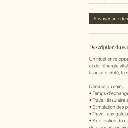
Envoyer une de
Description du se
Un rituel envelopp
et de l'énergie vit
tissulaire ciblé, la
Déroulé du soin :
• Temps d'échange 
• Travail tissulair
• Stimulation des 
• Travail aux galet
• Application du c
du plancher pelvie