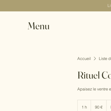
Li
Menu
Accueil
Liste 
Rituel C
Apaisez le ventre e
90
euros
1 h
1
90 €