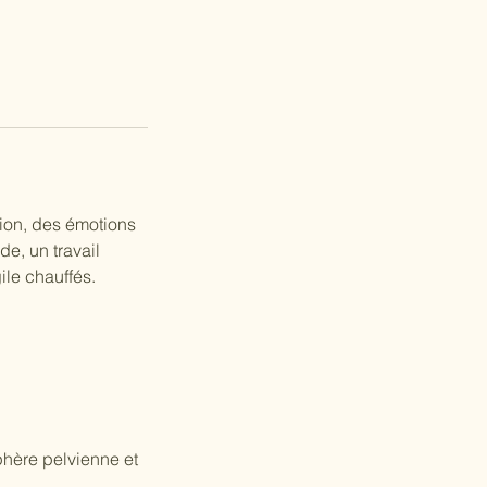
tion, des émotions
de, un travail
gile chauffés.
phère pelvienne et