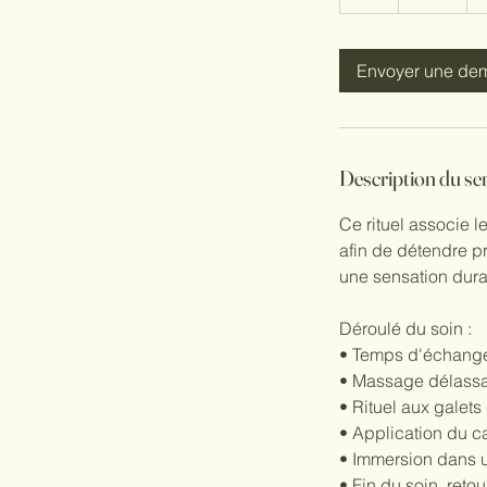
Envoyer une de
Description du se
Ce rituel associe l
afin de détendre p
une sensation dura
Déroulé du soin :
• Temps d'échange 
• Massage délassa
• Rituel aux galet
• Application du c
• Immersion dans u
• Fin du soin, retou