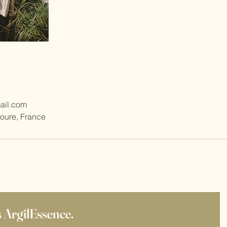
ail.com
ioure, France
s ArgilEssence. 