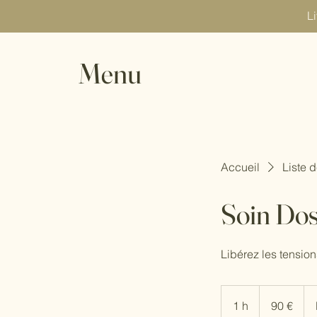
Li
Menu
Accueil
Liste 
Soin Dos
Libérez les tension
90
euros
1 h
1
90 €