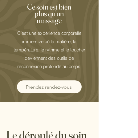
Ce soin est bien
plus qu'un
massage
C’est une expérience corporelle
immersive où la matière, la
température, le rythme et le toucher
deviennent des outils de
reconnexion profonde au corps.
Prendez rendez-vous
Le déroulé du soin