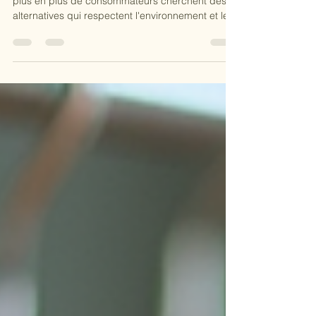
Dans un monde où la mode rapide domine, de
plus en plus de consommateurs cherchent des
alternatives qui respectent l'environnement et les
droits des travailleurs. Évasion se positionne
comme un acteur clé dans ce domaine, offrant
une gamme de vêtements éthiques et durables.
Dans cet article, nous explorerons pourquoi
choisir des vêtements éthiques est essentiel,
comment Évasion se démarque, et comment
vous pouvez faire des choix de mode plus
responsables. Pourquoi choisir des