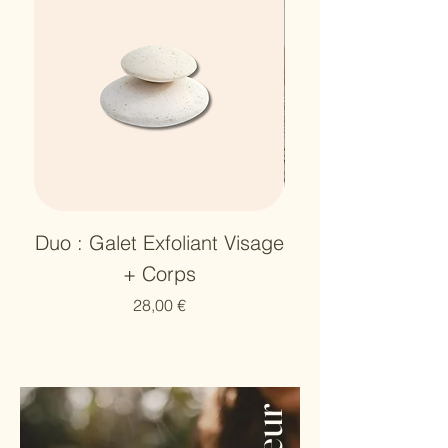
Duo : Galet Exfoliant Visage
Rituel Parfumé 
+ Corps
Senteur + Sup
Prix
28,00 €