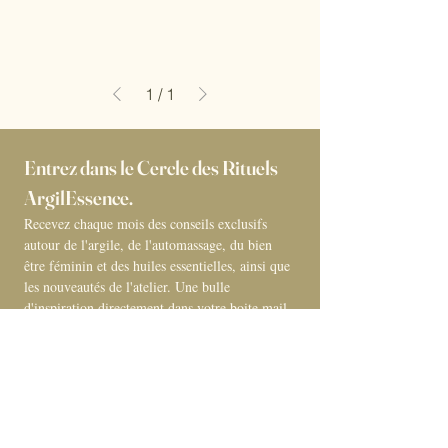
1
/
1
Entrez dans le Cercle des Rituels 
ArgilEssence. 
Recevez chaque mois des conseils exclusifs 
autour de l'argile, de l'automassage, du bien 
être féminin et des huiles essentielles, ainsi que 
les nouveautés de l'atelier. Une bulle 
d'inspiration directement dans votre boite mail 
! 
E-mail
*
Abonnement