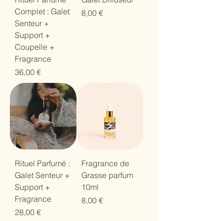
Complet : Galet
Prix
8,00 €
Senteur +
Support +
Coupelle +
Fragrance
Prix
36,00 €
Rituel Parfumé :
Fragrance de
Galet Senteur +
Grasse parfum
Support +
10ml
Fragrance
Prix
8,00 €
Prix
28,00 €